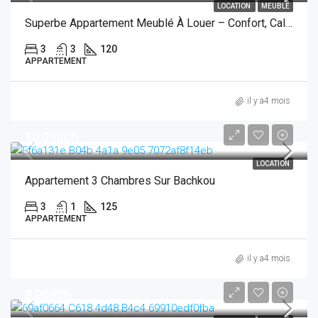
LOCATION
MEUBLÉ
Superbe Appartement Meublé À Louer – Confort, Calme Et Emplacement Idéal
3
3
120
APPARTEMENT
il y a4 mois
10,000Dh
LOCATION
Appartement 3 Chambres Sur Bachkou
3
1
125
APPARTEMENT
il y a4 mois
8,000Dh