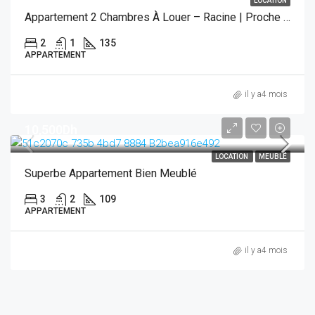
LOCATION
Appartement 2 Chambres À Louer – Racine | Proche Hôtel Gray Boutique Hotel
2
1
135
APPARTEMENT
il y a4 mois
10,500Dh
LOCATION
MEUBLÉ
Superbe Appartement Bien Meublé
3
2
109
APPARTEMENT
il y a4 mois