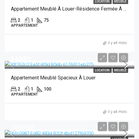
LOCATION
MEUBLÉ
Appartement Meublé À Louer-Résidence Fermée À A Coté De Casanearshore
2
1
75
APPARTEMENT
il y a4 mois
8,500Dh
LOCATION
MEUBLÉ
Appartement Meublé Spacieux À Louer
2
1
100
APPARTEMENT
il y a4 mois
15,000Dh