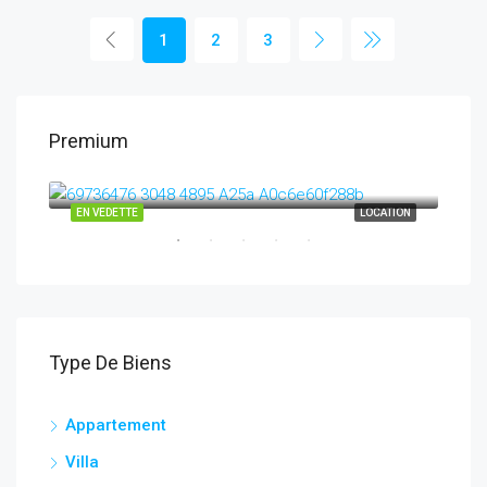
1
2
3
Premium
7,500Dh
4,7
TION
EN VEDETTE
LOCATION
EN 
Type De Biens
Appartement
Villa