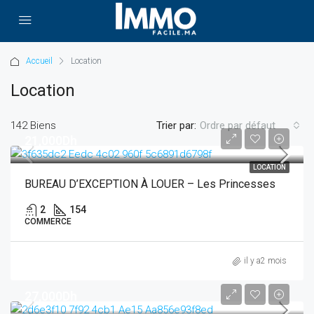
Accueil
Location
Location
142 Biens
Trier par:
Ordre par défaut
21,000Dh
LOCATION
BUREAU D’EXCEPTION À LOUER – Les Princesses
2
154
COMMERCE
il y a2 mois
27,000Dh