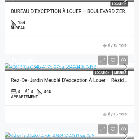
LOCATION
BUREAU D’EXCEPTION À LOUER – BOULEVARD ZERKTOUNI, CASABLANCA
154
BUREAU
il y a2 mois
21,500Dh
LOCATION
MEUBLÉ
Rez-De-Jardin Meublé D’exception À Louer – Résidence Vert Marine, Dar Bouazza
3
3
340
APPARTEMENT
il y a3 mois
10,500Dh