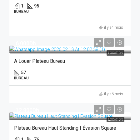
1
95
BUREAU
il y a4 mois
6,000Dh
LOCATION
A Louer Plateau Bureau
57
BUREAU
il y a6 mois
12,800Dh
LOCATION
Plateau Bureau Haut Standing | Évasion Square
1
76