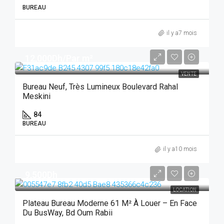
BUREAU
il y a7 mois
12,000Dh/Par m²
VENTE
Bureau Neuf, Très Lumineux Boulevard Rahal
Meskini
84
BUREAU
il y a10 mois
9,500Dh
LOCATION
Plateau Bureau Moderne 61 M² À Louer – En Face
Du BusWay, Bd Oum Rabii