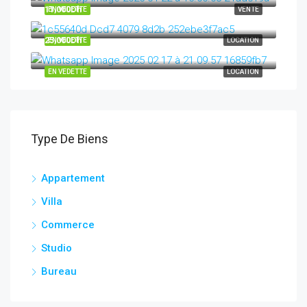
11,000Dh
EN VEDETTE
VENTE
25,000Dh
EN VEDETTE
LOCATION
EN VEDETTE
LOCATION
Type De Biens
Appartement
Villa
Commerce
Studio
Bureau