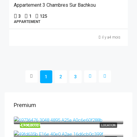
Appartement 3 Chambres Sur Bachkou
3
1
125
APPARTEMENT
il y a4 mois
1
2
3
Premium
7,500Dh
4,700,000Dh
EN VEDETTE
LOCATION