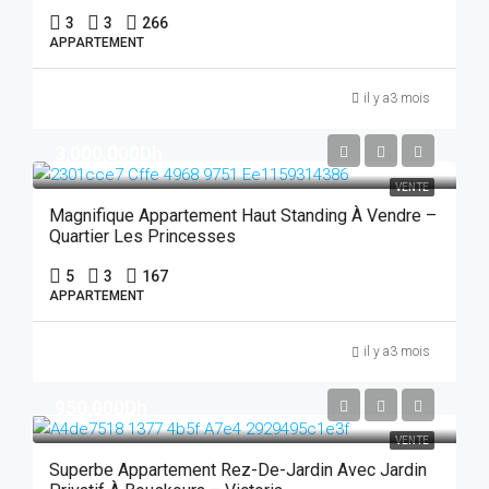
3
3
266
APPARTEMENT
il y a3 mois
3,000,000Dh
VENTE
Magnifique Appartement Haut Standing À Vendre –
Quartier Les Princesses
5
3
167
APPARTEMENT
il y a3 mois
950,000Dh
VENTE
Superbe Appartement Rez-De-Jardin Avec Jardin