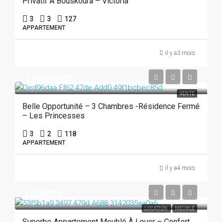
Privatif À Bouskoura – Victoria
3
3
127
APPARTEMENT
il y a3 mois
1,700,000Dh
VENTE
Belle Opportunité – 3 Chambres -Résidence Fermé
– Les Princesses
3
2
118
APPARTEMENT
il y a4 mois
10,500Dh
LOCATION
MEUBLÉ
Superbe Appartement Meublé À Louer – Confort,