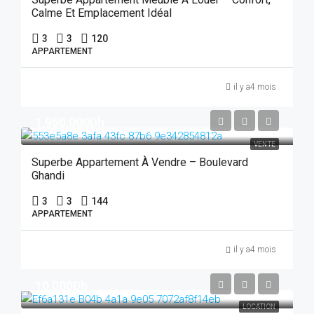
Calme Et Emplacement Idéal
3
3
120
APPARTEMENT
il y a4 mois
1,950,000Dh
VENTE
Superbe Appartement À Vendre – Boulevard
Ghandi
3
3
144
APPARTEMENT
il y a4 mois
10,000Dh
LOCATION