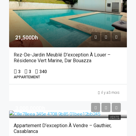
21,500Dh
Rez-De-Jardin Meublé D’exception À Louer –
Résidence Vert Marine, Dar Bouazza
3
3
340
APPARTEMENT
il y a3 mois
3,000,000Dh
VENTE
Appartement D’exception À Vendre – Gauthier,
Casablanca