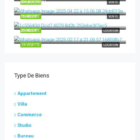
800,000,000Dh
EN VEDETTE
VENTE
11,000Dh
EN VEDETTE
VENTE
25,000Dh
EN VEDETTE
LOCATION
EN VEDETTE
LOCATION
Type De Biens
Appartement
Villa
Commerce
Studio
Bureau