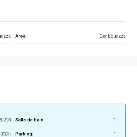
uazza
Area
Dar bouazza
20228
Salle de bain:
1
000Dh
Parking:
1