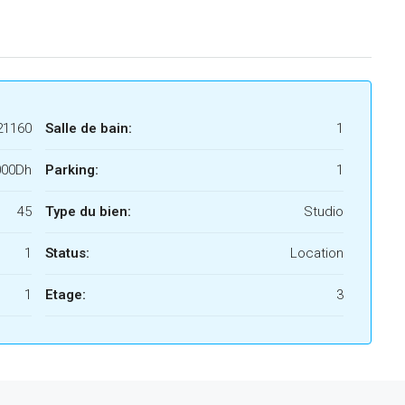
21160
Salle de bain:
1
000Dh
Parking:
1
45
Type du bien:
Studio
1
Status:
Location
1
Etage:
3