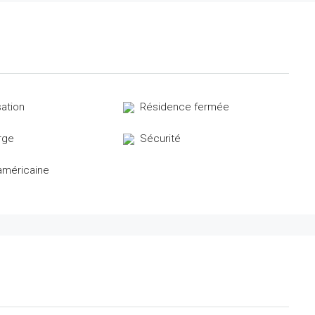
sation
Résidence fermée
rge
Sécurité
américaine