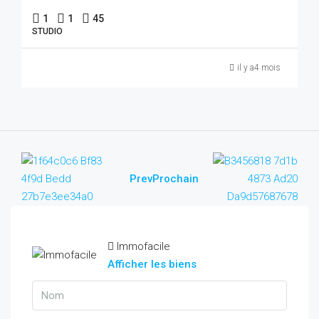
1
1
45
STUDIO
il y a4 mois
Prev
Prochain
Immofacile
Afficher les biens