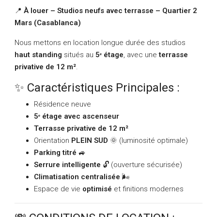
📍
À louer – Studios neufs avec terrasse – Quartier 2
Mars (Casablanca)
Nous mettons en location longue durée des studios
haut standing
situés au
5ᵉ étage
, avec une
terrasse
privative de 12 m²
.
✨ Caractéristiques Principales :
Résidence neuve
5ᵉ étage avec ascenseur
Terrasse privative de 12 m²
Orientation
PLEIN SUD
🌞 (luminosité optimale)
Parking titré
🚙
Serrure intelligente
🔓 (ouverture sécurisée)
Climatisation centralisée
🌬️
Espace de vie
optimisé
et finitions modernes