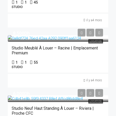
1
1
45
STUDIO
il y a4 mois
8,500Dh
LOCATION
Studio Meublé À Louer – Racine | Emplacement
Premium
1
1
55
STUDIO
il y a4 mois
6,000Dh
LOCATION
Studio Neuf Haut Standing À Louer – Riviera |
Proche CFC